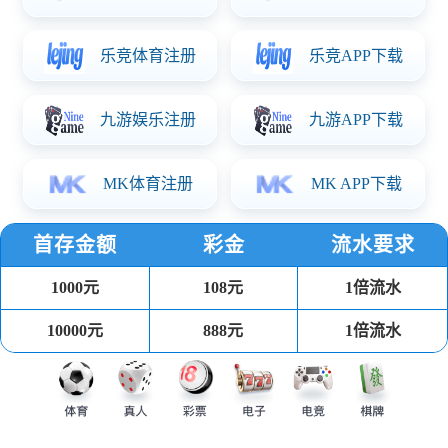
布伦森场均30+难救主，尼克
斯次轮如何限制约基奇？
2026-06-05 13:51
59 次阅读
首页
/
体育焦点
在季后赛次轮系列赛首战中，尽管杰伦·布伦森以场均
30+的得分火力持续爆发，纽约尼克斯依然在主场以2
分惜败丹佛掘金。这位全明星后卫的孤胆英雄表现，
再次暴露了尼克斯在面对卫冕冠军时的深层困境——
当个人数据亮眼却无法转化为胜利时，如何限制掘金
核心尼科拉·约基奇，已成为决定系列赛走向的生死考
题。