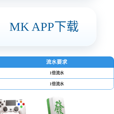
发布于 2025年6月
优化数据刷新机制，提升实时更新效率。
新增赛事搜索关键词高亮功能。
适配低速网络环境，页面加载更稳定。
v5.8.2
发布于 2024年9月
支持赛事内容标签筛选，自定义偏好更轻松。
历史记录导出功能上线，便于数据备份。
夜间模式色彩修正，整体更统一。