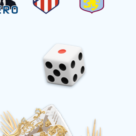
关于我们
育爱好者的综合服务平台，致力于打造一个集数据服务、
业生态系统。团队成员拥有丰富的行业背景，平台以
用户提供高质量内容与技术保障。
智能容错机制，全面提升kaiyun官网的访问速度与
设备并发操作。
地支付系统，服务覆盖东南亚、欧美等区域，打造更
化体验。