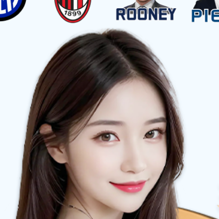
kaiyun官网 是面向全球体
赛事直播与移动体验于一体的专
稳定性与高可用性著称，持续为
平台安全稳定
架构采用多节点部署与
数据完整性，支持多
全球化运营体系
支持多语言界面及本
贴近用户需求的本地