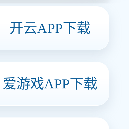
数据中心
整合历史战绩、球员状态与赛事趋势，kaiyun官
网 为专业用户提供多维度分析支持。