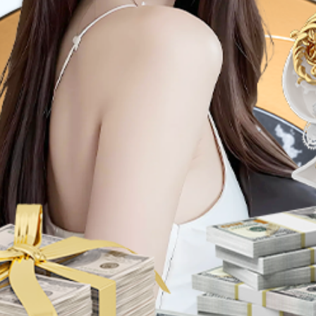
7x24小时服务
专业客服团队全年在
使用无后顾之忧。
多维安全防御模型
从多个层面构建立体式防御体系，涵盖数据传输、账户操作与隐私
造安全、稳定的使用体验。
数据加密层