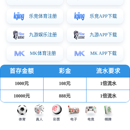
4. 信息使用目的
收集的信息将用于以下合法合规用途：
向您提供实时赛事数据、赛事直播、社区交流等服务
优化kaiyun官网平台性能、提升服务稳定性
处理用户反馈与技术问题
在获得授权的前提下发送个性化通知与提示
5. 第三方共享与委托处理
本应用不会主动将您的个人信息分享给非相关第三方。仅在以下
情况下进行合理使用：
为实现基础功能，与合规的服务提供商合作
在法律法规要求下配合监管提供必要信息
因平台整体变更（如并购、重组）引发的数据转移