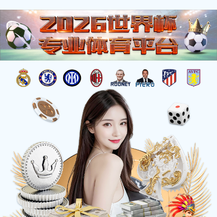
立即注册
kaiyun官网
带您畅享全球体
育盛事
专业平台，数据精准，
高清直播
覆盖热门体育项
目。
聚焦足球、篮球、电竞等赛事，
每日内容实时更
新
。
极速访问
下载APP