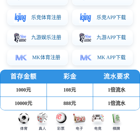
上海久事助攻失误比高达
3.2，刘鹏团队篮球打法渐入
佳境
2026-06-09 14:01
41 次阅读
首页
/
体育焦点
在CBA联赛的激烈竞争中，上海久事男篮近期凭借一
场令人瞩目的团队表现引发了广泛关注。根据最新数
据，上海久事在关键比赛中的助攻失误比高达3.2，这
一数字不仅远超联盟平均水平，更直接反映出球队在
进攻端的流畅性与稳定性。这一亮眼数据背后，是主
帅刘鹏精心打造的团队篮球打法逐渐显露威力，为球
队在赛季中段注入强大动力。