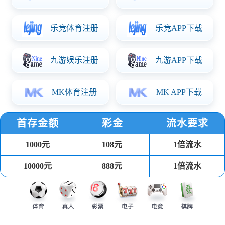
李宁为何一定要签库里
2026-06-03 13:52
58 次阅读
首页
/
体育焦点
近期，一条关于李宁与NBA球星斯蒂芬·库里潜在合作
的传闻在体育圈激起波澜，尽管双方尚未正式确认，
但“李宁为何一定要签库里”的讨论已甚嚣尘上。作为
中国运动品牌的代表之一，李宁近年来在篮球领域频
频发力，从签约德维恩·韦德到推出“韦德之道”系列，
品牌影响力显著提升。然而，在竞争日益激烈的全球
市场中，签下库里这样一位现象级球星，对李宁而言
绝非简单的明星代言，而是一次深思熟虑的战略布
局，背后涉及品牌升级、IP打造和全球化破局等多重