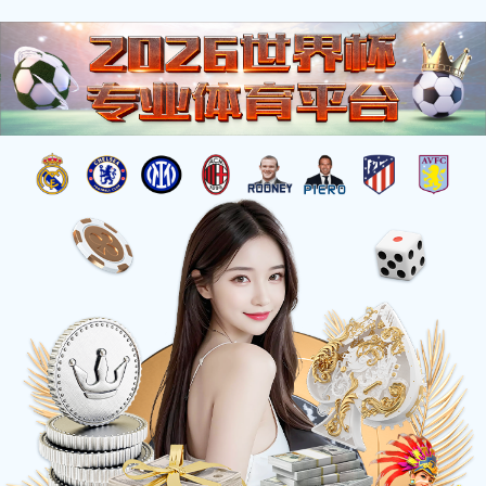
立即注册
kaiyun官网
带您畅享全球体
育盛事
专业平台，数据精准，
高清直播
覆盖热门体育项
目。
聚焦足球、篮球、电竞等赛事，
每日内容实时更
新
。
极速访问
下载APP