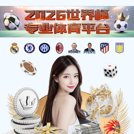
立即注册
kaiyun官网
带您畅享全球体
育盛事
专业平台，数据精准，
高清直播
覆盖热门体育项
目。
聚焦足球、篮球、电竞等赛事，
每日内容实时更
新
。
极速访问
下载APP