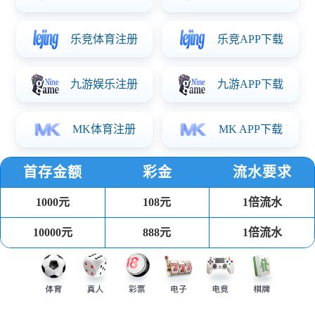
绿军双探花合砍58分，总决
赛G1碾压独行侠预示王朝开
启
2026-06-02 13:45
59 次阅读
首页
/
体育焦点
北京时间6月7日，NBA总决赛正式拉开帷幕，波士顿
凯尔特人坐镇主场以107-89大胜达拉斯独行侠，取得
系列赛开门红。这场G1对决中，绿军双探花——杰森
·塔图姆与杰伦·布朗合砍58分，凭借攻防两端的全面
压制，几乎在首节就奠定了比赛基调。外界热议，这
场碾压式的胜利不仅展现了绿军的冠军相，更可能预
示着一个新王朝的开启。